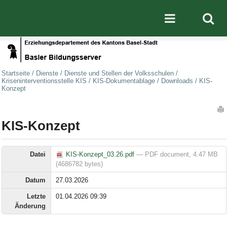
Direkt zum Inhalt
|
Direkt zur Navigation
Mobile nav
Startseite
/
Dienste
/
Dienste und Stellen der Volksschulen
/
Kriseninterventionsstelle KIS
/
KIS-Dokumentablage
/
Downloads
/
KIS-
Konzept
Artikelaktionen
KIS-Konzept
Datei
KIS-Konzept_03.26.pdf
— PDF document, 4.47 MB
(4686782 bytes)
Datum
27.03.2026
Letzte
01.04.2026 09:39
Änderung