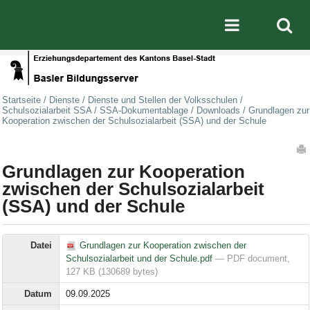
Direkt zum Inhalt
|
Direkt zur Navigation
Mobile nav
Startseite
/
Dienste
/
Dienste und Stellen der Volksschulen
/
Schulsozialarbeit SSA
/
SSA-Dokumentablage
/
Downloads
/
Grundlagen zur
Kooperation zwischen der Schulsozialarbeit (SSA) und der Schule
Artikelaktionen
Grundlagen zur Kooperation
zwischen der Schulsozialarbeit
(SSA) und der Schule
Datei
Grundlagen zur Kooperation zwischen der
Schulsozialarbeit und der Schule.pdf
— PDF document,
127 KB (130689 bytes)
Datum
09.09.2025