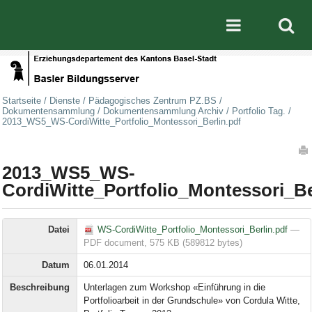
Direkt zum Inhalt
|
Direkt zur Navigation
Mobile nav
Startseite
/
Dienste
/
Pädagogisches Zentrum PZ.BS
/
Dokumentensammlung
/
Dokumentensammlung Archiv
/
Portfolio Tag.
/
2013_WS5_WS-CordiWitte_Portfolio_Montessori_Berlin.pdf
Artikelaktionen
2013_WS5_WS-
CordiWitte_Portfolio_Montessori_Be
Datei
WS-CordiWitte_Portfolio_Montessori_Berlin.pdf
—
PDF document, 575 KB (589812 bytes)
Datum
06.01.2014
Beschreibung
Unterlagen zum Workshop «Einführung in die
Portfolioarbeit in der Grundschule» von Cordula Witte,