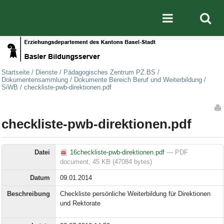
Direkt zum Inhalt
|
Direkt zur Navigation
Mobile nav
Startseite
/
Dienste
/
Pädagogisches Zentrum PZ.BS
/
Dokumentensammlung
/
Dokumente Bereich Beruf und Weiterbildung
/
SiWB
/
checkliste-pwb-direktionen.pdf
Artikelaktionen
checkliste-pwb-direktionen.pdf
Datei
16checkliste-pwb-direktionen.pdf
— PDF
document, 45 KB (47084 bytes)
Datum
09.01.2014
Beschreibung
Checkliste persönliche Weiterbildung für Direktionen
und Rektorate