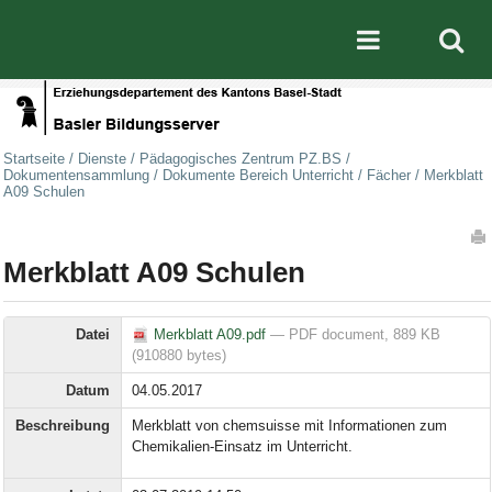
Direkt zum Inhalt
|
Direkt zur Navigation
Mobile nav
Startseite
/
Dienste
/
Pädagogisches Zentrum PZ.BS
/
Dokumentensammlung
/
Dokumente Bereich Unterricht
/
Fächer
/
Merkblatt
A09 Schulen
Artikelaktionen
Merkblatt A09 Schulen
Datei
Merkblatt A09.pdf
— PDF document, 889 KB
(910880 bytes)
Datum
04.05.2017
Beschreibung
Merkblatt von chemsuisse mit Informationen zum
Chemikalien-Einsatz im Unterricht.