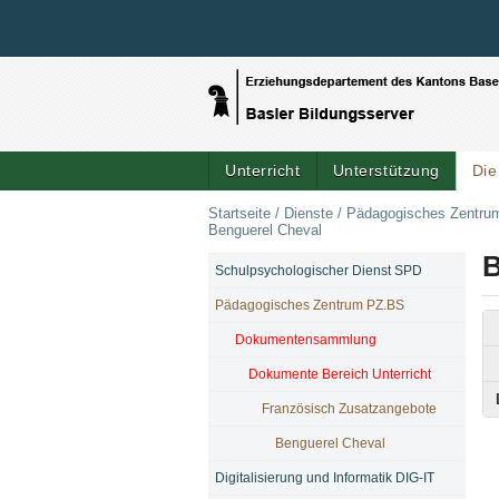
Unterricht
Unterstützung
Die
Startseite
/
Dienste
/
Pädagogisches Zentru
Benguerel Cheval
B
Schulpsychologischer Dienst SPD
NAVIGATION
Pädagogisches Zentrum PZ.BS
Dokumentensammlung
Dokumente Bereich Unterricht
Französisch Zusatzangebote
Benguerel Cheval
Digitalisierung und Informatik DIG-IT