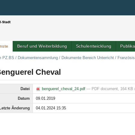
Benutzerspezifische Werkzeuge
Direkt zum Inhalt
|
Direkt zur Navigation
nste
Beruf und Weiterbildung
Schulentwicklung
Publik
m PZ.BS
/
Dokumentensammlung
/
Dokumente Bereich Unterricht
/
Französi
enguerel Cheval
Datei
benguerel_cheval_24.pdf
— PDF document, 164 KB (
Datum
09.01.2019
Letzte Änderung
04.01.2024 15:35