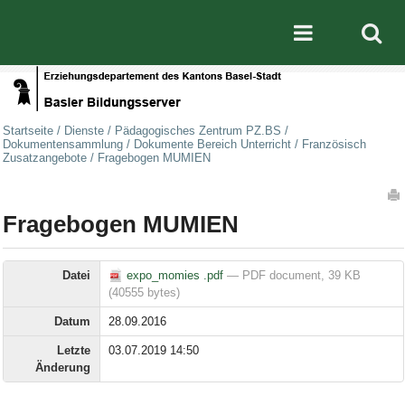
Direkt zum Inhalt
|
Direkt zur Navigation
Mobile nav
Startseite
/
Dienste
/
Pädagogisches Zentrum PZ.BS
/
Dokumentensammlung
/
Dokumente Bereich Unterricht
/
Französisch
Zusatzangebote
/
Fragebogen MUMIEN
Artikelaktionen
Fragebogen MUMIEN
Datei
expo_momies .pdf
— PDF document, 39 KB
(40555 bytes)
Datum
28.09.2016
Letzte
03.07.2019 14:50
Änderung