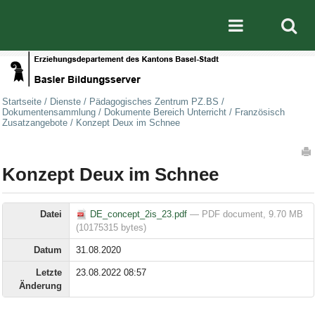
Direkt zum Inhalt
|
Direkt zur Navigation
Mobile nav
Startseite
/
Dienste
/
Pädagogisches Zentrum PZ.BS
/
Dokumentensammlung
/
Dokumente Bereich Unterricht
/
Französisch
Zusatzangebote
/
Konzept Deux im Schnee
Artikelaktionen
Konzept Deux im Schnee
Datei
DE_concept_2is_23.pdf
— PDF document, 9.70 MB
(10175315 bytes)
Datum
31.08.2020
Letzte
23.08.2022 08:57
Änderung