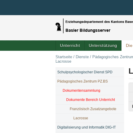
Unterricht
Unterstützung
Die
Startseite
/
Dienste
/
Pädagogisches Zentru
Lacrosse
L
Schulpsychologischer Dienst SPD
NAVIGATION
Pädagogisches Zentrum PZ.BS
Dokumentensammlung
Dokumente Bereich Unterricht
Französisch Zusatzangebote
Lacrosse
Digitalisierung und Informatik DIG-IT