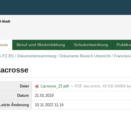
Benutzerspezifische Werkzeuge
Direkt zum Inhalt
|
Direkt zur Navigation
nste
Beruf und Weiterbildung
Schulentwicklung
Publik
m PZ.BS
/
Dokumentensammlung
/
Dokumente Bereich Unterricht
/
Französi
acrosse
Datei
Lacrosse_23.pdf
— PDF document, 43 KB (44864 by
Datum
21.01.2019
Letzte Änderung
10.11.2022 11:14