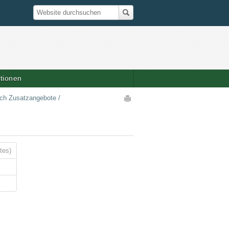
Suche
Website durchsuchen
ationen
Artikelaktionen
sch Zusatzangebote
/
tes)