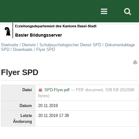
Direkt zum Inhalt
|
Direkt zur Navigation
Mobile nav
Startseite
/
Dienste
/
Schulpsychologischer Dienst SPD
/
Dokumentablage
SPD
/
Downloads
/
Flyer SPD
Artikelaktionen
Flyer SPD
Datei
SPD-Flyer.pdf
— PDF document, 539 KB (552590
bytes)
Datum
20.11.2019
Letzte
20.11.2019 17:38
Änderung