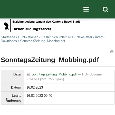
Direkt zum Inhalt
|
Direkt zur Navigation
Mobile nav
Startseite
/
Publikationen
/
Basler Schulblatt ALT
/
Newsletter
/
intern
/
Downloads
/
SonntagsZeitung_Mobbing.pdf
Artikelaktionen
SonntagsZeitung_Mobbing.pdf
Datei
SonntagsZeitung_Mobbing.pdf
— PDF document,
2.14 MB (2245356 bytes)
Datum
16.02.2023
Letzte
16.02.2023 09:40
Änderung