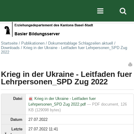
Direkt zum Inhalt
|
Direkt zur Navigation
Mobile nav
Startseite
/
Publikationen
/
Dokumentablage Schlagzeilen aktuell
/
Downloads
/
Krieg in der Ukraine - Leitfaden fuer Lehrpersonen_SPD Zug
2022
Artikelaktionen
Krieg in der Ukraine - Leitfaden fuer
Lehrpersonen_SPD Zug 2022
Datei
Krieg in der Ukraine - Leitfaden fuer
Lehrpersonen_SPD Zug 2022.pdf
— PDF document, 126
KB (129098 bytes)
Datum
27.07.2022
Letzte
27.07.2022 11:41