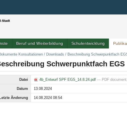
Benutzerspezifische Werkzeuge
Direkt zum Inhalt
|
Direkt zur Navigation
nste
Beruf und Weiterbildung
Schulentwicklung
Publik
Dokumente Konsultationen
/
Downloads
/
Beschreibung Schwerpunktfach EG
eschreibung Schwerpunktfach EGS
Datei
4b_Entwurf SPF EGS_14.8.24.pdf
— PDF document, 
Datum
13.08.2024
Letzte Änderung
14.08.2024 08:54