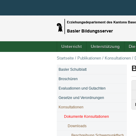
Unterricht
Unterstützung
Die
Startseite
/
Publikationen
/
Konsultationen
/
B
Basler Schulblatt
NAVIGATION
Broschüren
Evaluationen und Gutachten
Gesetze und Verordnungen
Konsultationen
Dokumente Konsultationen
Downloads
Beschreibung Schwerpunktfach