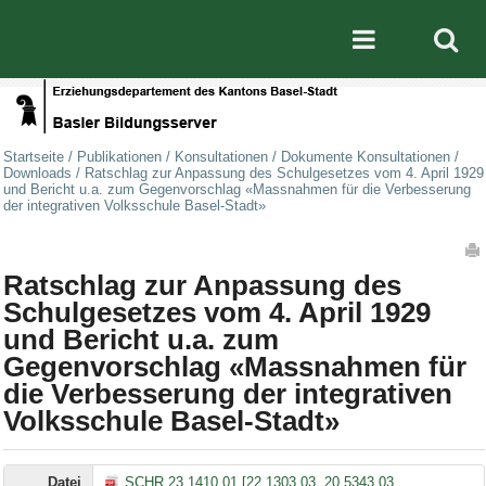
Direkt zum Inhalt
|
Direkt zur Navigation
Mobile nav
Startseite
/
Publikationen
/
Konsultationen
/
Dokumente Konsultationen
/
Downloads
/
Ratschlag zur Anpassung des Schulgesetzes vom 4. April 1929
und Bericht u.a. zum Gegenvorschlag «Massnahmen für die Verbesserung
der integrativen Volksschule Basel-Stadt»
Artikelaktionen
Ratschlag zur Anpassung des
Schulgesetzes vom 4. April 1929
und Bericht u.a. zum
Gegenvorschlag «Massnahmen für
die Verbesserung der integrativen
Volksschule Basel-Stadt»
Datei
SCHR 23.1410.01 [22.1303.03, 20.5343.03,