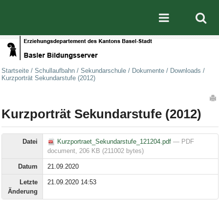
Direkt zum Inhalt
|
Direkt zur Navigation
Mobile nav
Startseite
/
Schullaufbahn
/
Sekundarschule
/
Dokumente
/
Downloads
/
Kurzporträt Sekundarstufe (2012)
Artikelaktionen
Kurzporträt Sekundarstufe (2012)
Datei
Kurzportraet_Sekundarstufe_121204.pdf
— PDF
document, 206 KB (211002 bytes)
Datum
21.09.2020
Letzte
21.09.2020 14:53
Änderung