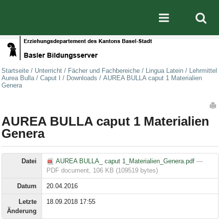
Direkt zum Inhalt
|
Direkt zur Navigation
Mobile nav
Startseite
/
Unterricht
/
Fächer und Fachbereiche
/
Lingua Latein
/
Lehrmittel
Aurea Bulla
/
Caput I
/
Downloads
/
AUREA BULLA caput 1 Materialien
Genera
Artikelaktionen
AUREA BULLA caput 1 Materialien
Genera
Datei
AUREA BULLA_ caput 1_Materialien_Genera.pdf
—
PDF document, 106 KB (109519 bytes)
Datum
20.04.2016
Letzte
18.09.2018 17:55
Änderung