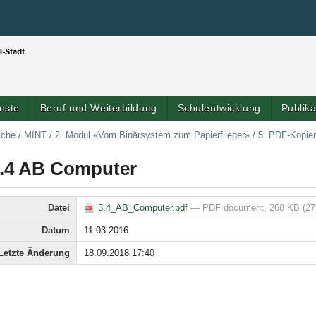
Benutzerspezifische Werkzeuge
Direkt zum Inhalt
|
Direkt zur Navigation
nste
Beruf und Weiterbildung
Schulentwicklung
Publik
iche
/
MINT
/
2. Modul «Vom Binärsystem zum Papierflieger»
/
5. PDF-Kopier
.4 AB Computer
Datei
3.4_AB_Computer.pdf
— PDF document, 268 KB (27
Datum
11.03.2016
Letzte Änderung
18.09.2018 17:40