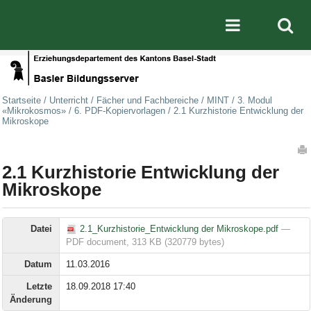
Direkt zum Inhalt
|
Direkt zur Navigation
Mobile nav
Startseite
/
Unterricht
/
Fächer und Fachbereiche
/
MINT
/
3. Modul
«Mikrokosmos»
/
6. PDF-Kopiervorlagen
/
2.1 Kurzhistorie Entwicklung der
Mikroskope
Artikelaktionen
2.1 Kurzhistorie Entwicklung der
Mikroskope
Datei
2.1_Kurzhistorie_Entwicklung der Mikroskope.pdf
—
PDF document, 313 KB (320779 bytes)
Datum
11.03.2016
Letzte
18.09.2018 17:40
Änderung