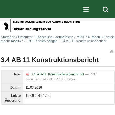
Direkt zum Inhalt
|
Direkt zur Navigation
Mobile nav
Startseite
/
Unterricht
/
Fächer und Fachbereiche
/
MINT
/
4. Modul «Energie
macht mobil»
/
7. PDF-Kopiervorlagen
/
3.4 AB 11 Konstruktionsbericht
Artikelaktionen
3.4 AB 11 Konstruktionsbericht
Datei
3.4_AB-11_Konstruktionsbericht.pdf
— PDF
document, 245 KB (251806 bytes)
Datum
11.03.2016
Letzte
18.09.2018 17:40
Änderung