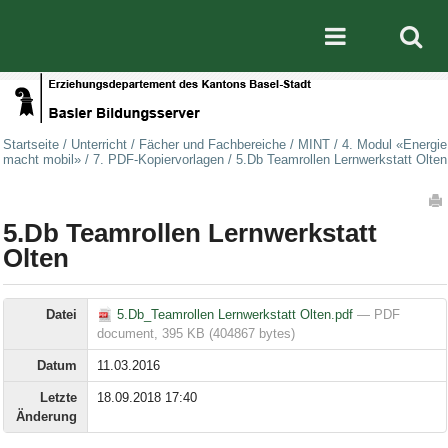
Direkt zum Inhalt
|
Direkt zur Navigation
Mobile nav
Startseite
/
Unterricht
/
Fächer und Fachbereiche
/
MINT
/
4. Modul «Energie
macht mobil»
/
7. PDF-Kopiervorlagen
/
5.Db Teamrollen Lernwerkstatt Olten
Artikelaktionen
5.Db Teamrollen Lernwerkstatt
Olten
Datei
5.Db_Teamrollen Lernwerkstatt Olten.pdf
— PDF
document, 395 KB (404867 bytes)
Datum
11.03.2016
Letzte
18.09.2018 17:40
Änderung