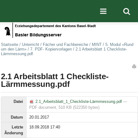
Direkt zum Inhalt
|
Direkt zur Navigation
Mobile nav
Startseite
/
Unterricht
/
Fächer und Fachbereiche
/
MINT
/
5. Modul «Rund
um den Lärm»
/
7. PDF- Kopiervorlagen
/
2.1 Arbeitsblatt 1 Checkliste-
Lärmmessung.pdf
Artikelaktionen
2.1 Arbeitsblatt 1 Checkliste-
Lärmmessung.pdf
Datei
2.1_Arbeitsblatt_1_Checkliste-Lärmmessung.pdf
—
PDF document, 510 KB (522350 bytes)
Datum
20.01.2017
Letzte
18.09.2018 17:40
Änderung