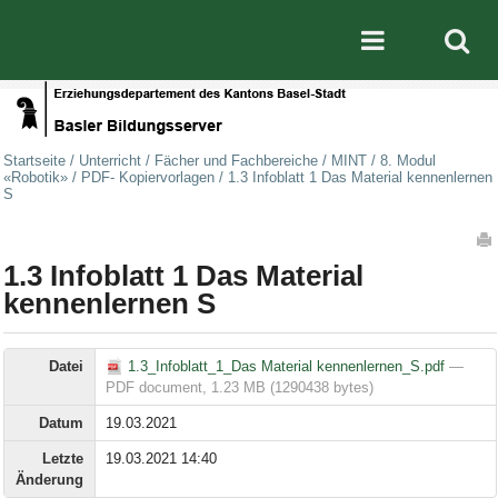
Direkt zum Inhalt
|
Direkt zur Navigation
Mobile nav
Startseite
/
Unterricht
/
Fächer und Fachbereiche
/
MINT
/
8. Modul
«Robotik»
/
PDF- Kopiervorlagen
/
1.3 Infoblatt 1 Das Material kennenlernen
S
Artikelaktionen
1.3 Infoblatt 1 Das Material
kennenlernen S
Datei
1.3_Infoblatt_1_Das Material kennenlernen_S.pdf
—
PDF document, 1.23 MB (1290438 bytes)
Datum
19.03.2021
Letzte
19.03.2021 14:40
Änderung