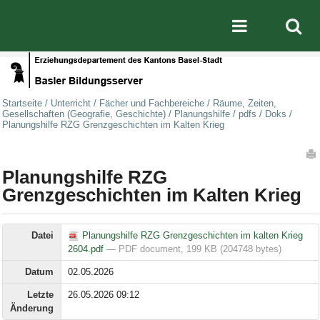
Direkt zum Inhalt
|
Direkt zur Navigation
Mobile nav
Startseite
/
Unterricht
/
Fächer und Fachbereiche
/
Räume, Zeiten,
Gesellschaften (Geografie, Geschichte)
/
Planungshilfe
/
pdfs
/
Doks
/
Planungshilfe RZG Grenzgeschichten im Kalten Krieg
Artikelaktionen
Planungshilfe RZG
Grenzgeschichten im Kalten Krieg
Datei
Planungshilfe RZG Grenzgeschichten im kalten Krieg
2604.pdf
— PDF document, 199 KB (204748 bytes)
Datum
02.05.2026
Letzte
26.05.2026 09:12
Änderung