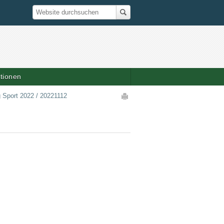
Suche
Website durchsuchen
ationen
Artikelaktionen
 Sport 2022
/
20221112