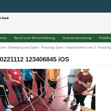
Benutzerspezifische Werkzeuge
Direkt zum Inhalt
|
Direkt zur Navigation
nste
Beruf und Weiterbildung
Schulentwicklung
Publik
iche
/
Bewegung und Sport
/
Praxistag Sport
/
Impressionen vom 3. Praxistag
0221112 123406845 iOS