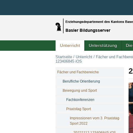
Unterricht
Unterstützung
Die
Startseite
/
Unterricht
/
Fächer und Fachbere
123406845 iOS
2
Fächer und Fachbereiche
NAVIGATION
Berufliche Orientierung
Bewegung und Sport
Fachkonferenzen
Praxistag Sport
Impressionen vom 3. Praxistag
Sport 2022
20221112 123406845 iOS