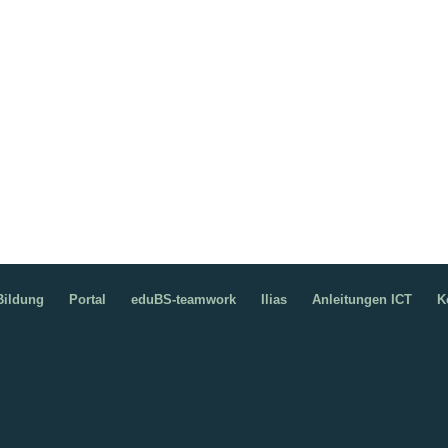
ildung
Portal
eduBS-teamwork
Ilias
Anleitungen ICT
K