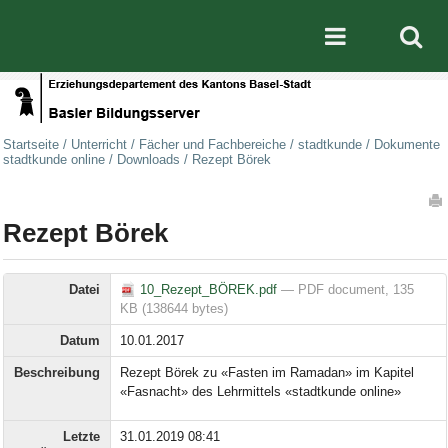
Direkt zum Inhalt
|
Direkt zur Navigation
Mobile nav
Startseite
/
Unterricht
/
Fächer und Fachbereiche
/
stadtkunde
/
Dokumente
stadtkunde online
/
Downloads
/
Rezept Börek
Artikelaktionen
Rezept Börek
Datei
10_Rezept_BÖREK.pdf
— PDF document, 135
KB (138644 bytes)
Datum
10.01.2017
Beschreibung
Rezept Börek zu «Fasten im Ramadan» im Kapitel
«Fasnacht» des Lehrmittels «stadtkunde online»
Letzte
31.01.2019 08:41