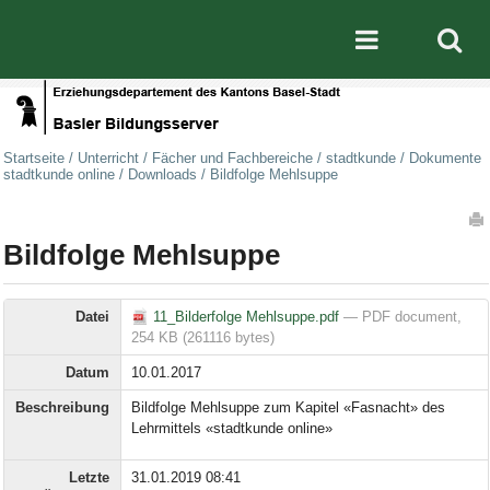
Direkt zum Inhalt
|
Direkt zur Navigation
Mobile nav
Startseite
/
Unterricht
/
Fächer und Fachbereiche
/
stadtkunde
/
Dokumente
stadtkunde online
/
Downloads
/
Bildfolge Mehlsuppe
Artikelaktionen
Bildfolge Mehlsuppe
Datei
11_Bilderfolge Mehlsuppe.pdf
— PDF document,
254 KB (261116 bytes)
Datum
10.01.2017
Beschreibung
Bildfolge Mehlsuppe zum Kapitel «Fasnacht» des
Lehrmittels «stadtkunde online»
Letzte
31.01.2019 08:41