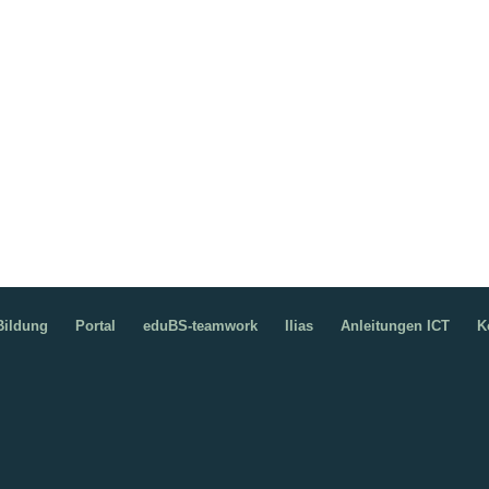
ildung
Portal
eduBS-teamwork
Ilias
Anleitungen ICT
K