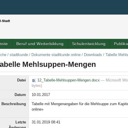
Benutzerspezifische Werkzeuge
Direkt zum Inhalt
|
Direkt zur Navigation
nste
Beruf und Weiterbildung
Schulentwicklung
Publik
iche
/
stadtkunde
/
Dokumente stadtkunde online
/
Downloads
/
Tabelle Meh
abelle Mehlsuppen-Mengen
Datei
12_Tabelle-Mehlsuppen-Mengen.docx
— Microsoft Wo
bytes)
Datum
10.01.2017
Beschreibung
Tabelle mit Mengenangaben für die Mehlsuppe zum Kapite
online»
Letzte
31.01.2019 08:41
Änderung