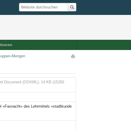
Suche
Website durchsuchen
ationen
Artikelaktionen
lsuppen-Mengen
rd Document (OOXML), 14 KB (15260
l «Fasnacht» des Lehrmittels «stadtkunde