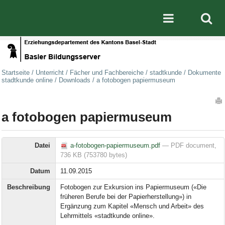
Direkt zum Inhalt
|
Direkt zur Navigation
Mobile nav
Startseite
/
Unterricht
/
Fächer und Fachbereiche
/
stadtkunde
/
Dokumente
stadtkunde online
/
Downloads
/
a fotobogen papiermuseum
Artikelaktionen
a fotobogen papiermuseum
Datei
a-fotobogen-papiermuseum.pdf
— PDF document,
736 KB (753780 bytes)
Datum
11.09.2015
Beschreibung
Fotobogen zur Exkursion ins Papiermuseum («Die
früheren Berufe bei der Papierherstellung») in
Ergänzung zum Kapitel «Mensch und Arbeit» des
Lehrmittels «stadtkunde online».