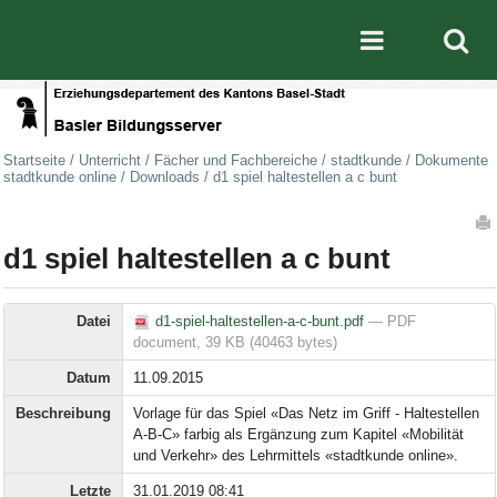
Direkt zum Inhalt
|
Direkt zur Navigation
Mobile nav
Startseite
/
Unterricht
/
Fächer und Fachbereiche
/
stadtkunde
/
Dokumente
stadtkunde online
/
Downloads
/
d1 spiel haltestellen a c bunt
Artikelaktionen
d1 spiel haltestellen a c bunt
Datei
d1-spiel-haltestellen-a-c-bunt.pdf
— PDF
document, 39 KB (40463 bytes)
Datum
11.09.2015
Beschreibung
Vorlage für das Spiel «Das Netz im Griff - Haltestellen
A-B-C» farbig als Ergänzung zum Kapitel «Mobilität
und Verkehr» des Lehrmittels «stadtkunde online».
Letzte
31.01.2019 08:41