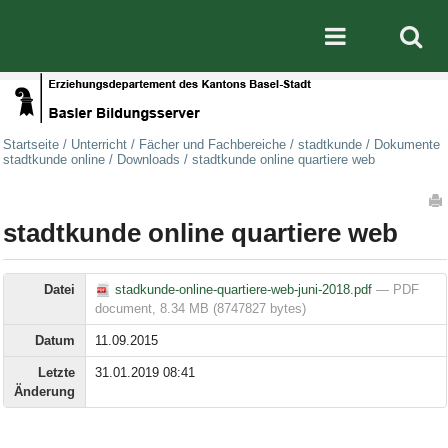
Direkt zum Inhalt
|
Direkt zur Navigation
Mobile nav
Startseite
/
Unterricht
/
Fächer und Fachbereiche
/
stadtkunde
/
Dokumente
stadtkunde online
/
Downloads
/
stadtkunde online quartiere web
Artikelaktionen
stadtkunde online quartiere web
Datei
stadkunde-online-quartiere-web-juni-2018.pdf
— PDF
document, 8.34 MB (8747827 bytes)
Datum
11.09.2015
Letzte
31.01.2019 08:41
Änderung