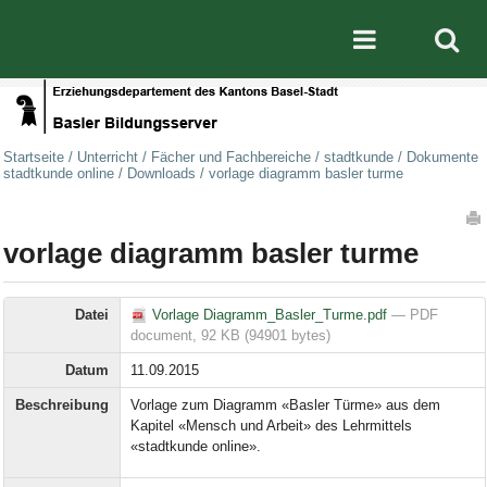
Direkt zum Inhalt
|
Direkt zur Navigation
Mobile nav
Startseite
/
Unterricht
/
Fächer und Fachbereiche
/
stadtkunde
/
Dokumente
stadtkunde online
/
Downloads
/
vorlage diagramm basler turme
Artikelaktionen
vorlage diagramm basler turme
Datei
Vorlage Diagramm_Basler_Turme.pdf
— PDF
document, 92 KB (94901 bytes)
Datum
11.09.2015
Beschreibung
Vorlage zum Diagramm «Basler Türme» aus dem
Kapitel «Mensch und Arbeit» des Lehrmittels
«stadtkunde online».