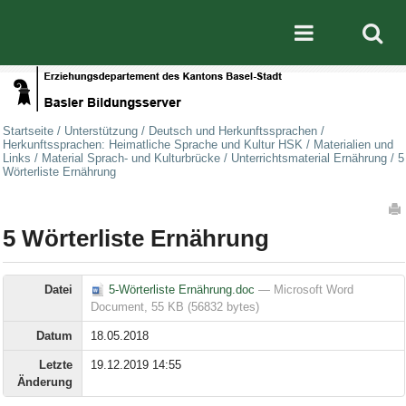
Direkt zum Inhalt
|
Direkt zur Navigation
Mobile nav
Startseite
/
Unterstützung
/
Deutsch und Herkunftssprachen
/
Herkunftssprachen: Heimatliche Sprache und Kultur HSK
/
Materialien und
Links
/
Material Sprach- und Kulturbrücke
/
Unterrichtsmaterial Ernährung
/
5
Wörterliste Ernährung
Artikelaktionen
5 Wörterliste Ernährung
Datei
5-Wörterliste Ernährung.doc
— Microsoft Word
Document, 55 KB (56832 bytes)
Datum
18.05.2018
Letzte
19.12.2019 14:55
Änderung