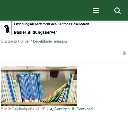
Direkt zum Inhalt
|
Direkt zur Navigation
Mobile nav
Startseite
/
Bilder
/
begelitbnde_mini.jpg
Artikelaktionen
Bild in Originalgröße
41 KB
|
Anzeigen
Download