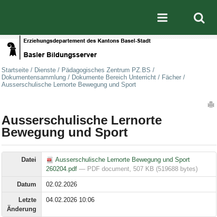
Direkt zum Inhalt
|
Direkt zur Navigation
Mobile nav
Startseite
/
Dienste
/
Pädagogisches Zentrum PZ.BS
/
Dokumentensammlung
/
Dokumente Bereich Unterricht
/
Fächer
/
Ausserschulische Lernorte Bewegung und Sport
Artikelaktionen
Ausserschulische Lernorte
Bewegung und Sport
Datei
Ausserschulische Lernorte Bewegung und Sport
260204.pdf
— PDF document, 507 KB (519688 bytes)
Datum
02.02.2026
Letzte
04.02.2026 10:06
Änderung