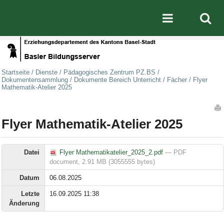
Direkt zum Inhalt
|
Direkt zur Navigation
Mobile nav
Startseite
/
Dienste
/
Pädagogisches Zentrum PZ.BS
/
Dokumentensammlung
/
Dokumente Bereich Unterricht
/
Fächer
/
Flyer
Mathematik-Atelier 2025
Artikelaktionen
Flyer Mathematik-Atelier 2025
Datei
Flyer Mathematikatelier_2025_2.pdf
— PDF
document, 2.91 MB (3055555 bytes)
Datum
06.08.2025
Letzte
16.09.2025 11:38
Änderung