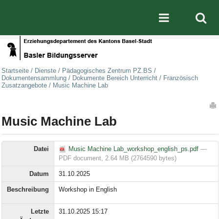
Direkt zum Inhalt
|
Direkt zur Navigation
Mobile nav
Startseite
/
Dienste
/
Pädagogisches Zentrum PZ.BS
/
Dokumentensammlung
/
Dokumente Bereich Unterricht
/
Französisch
Zusatzangebote
/
Music Machine Lab
Artikelaktionen
Music Machine Lab
Datei
Music Machine Lab_workshop_english_ps.pdf
—
PDF document, 2.64 MB (2764590 bytes)
Datum
31.10.2025
Beschreibung
Workshop in English
Letzte
31.10.2025 15:17