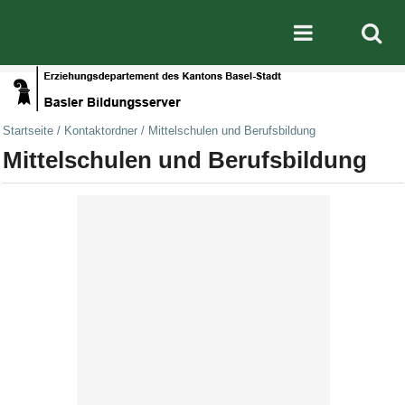
Direkt zum Inhalt
|
Direkt zur Navigation
Mobile nav
Startseite
/
Kontaktordner
/
Mittelschulen und Berufsbildung
Mittelschulen und Berufsbildung