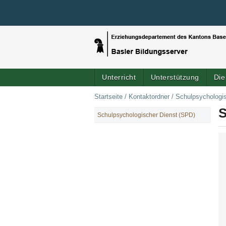
Unterricht
Unterstützung
Die
Startseite
/
Kontaktordner
/
Schulpsychologi
S
Schulpsychologischer Dienst (SPD)
NAVIGATION