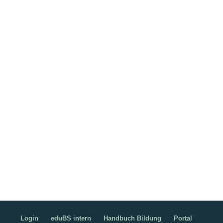
Login
eduBS intern
Handbuch Bildung
Portal