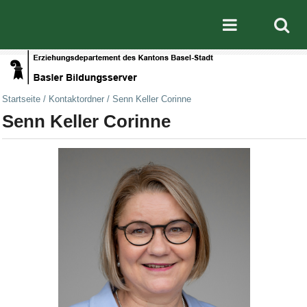
Direkt zum Inhalt
|
Direkt zur Navigation
Mobile nav
Startseite
/
Kontaktordner
/
Senn Keller Corinne
Senn Keller Corinne