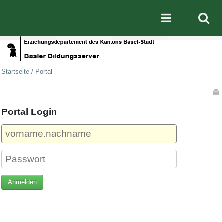
Direkt zum Inhalt
|
Direkt zur Navigation
Mobile nav
Startseite
/
Portal
Artikelaktionen
Portal Login
Benutzername
Passwort