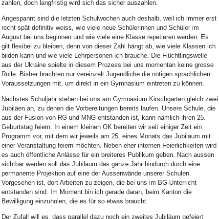
zahlen, doch langfristig wird sich das sicher auszahlen.
Angespannt sind die letzten Schulwochen auch deshalb, weil ich immer erst
recht spät definitiv weiss, wie viele neue Schülerinnen und Schüler im
August bei uns beginnen und wie viele eine Klasse repetieren werden. Es
gilt flexibel zu bleiben, denn von dieser Zahl hängt ab, wie viele Klassen ich
bilden kann und wie viele Lehrpersonen ich brauche. Die Flüchtlingswelle
aus der Ukraine spielte in diesem Prozess bei uns momentan keine grosse
Rolle. Bisher brachten nur vereinzelt Jugendliche die nötigen sprachlichen
Voraussetzungen mit, um direkt in ein Gymnasium eintreten zu können.
Nächstes Schuljahr stehen bei uns am Gymnasium Kirschgarten gleich zwei
Jubiläen an, zu denen die Vorbereitungen bereits laufen. Unsere Schule, die
aus der Fusion von RG und MNG entstanden ist, kann nämlich ihren 25.
Geburtstag feiern. In einem kleinen OK bereiten wir seit einiger Zeit ein
Programm vor, mit dem wir jeweils am 25. eines Monats das Jubiläum mit
einer Veranstaltung feiern möchten. Neben eher internen Feierlichkeiten wird
es auch öffentliche Anlässe für ein breiteres Publikum geben. Nach aussen
sichtbar werden soll das Jubiläum das ganze Jahr hindurch durch eine
permanente Projektion auf eine der Aussenwände unserer Schulen.
Vorgesehen ist, dort Arbeiten zu zeigen, die bei uns im BG-Unterricht
entstanden sind. Im Moment bin ich gerade daran, beim Kanton die
Bewilligung einzuholen, die es für so etwas braucht.
Der Zufall will es, dass parallel dazu noch ein zweites Jubiläum gefeiert