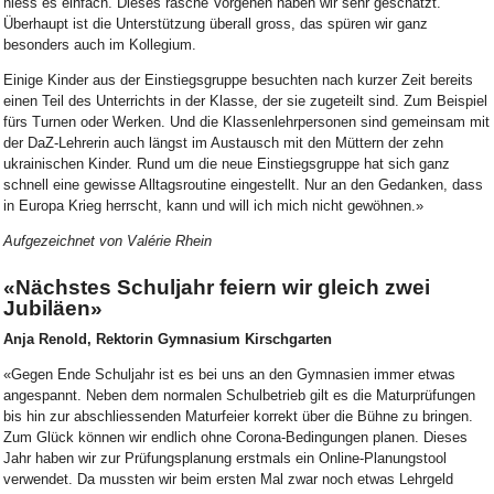
hiess es einfach. Dieses rasche Vorgehen haben wir sehr geschätzt.
Überhaupt ist die Unterstützung überall gross, das spüren wir ganz
besonders auch im Kollegium.
Einige Kinder aus der Einstiegsgruppe besuchten nach kurzer Zeit bereits
einen Teil des Unterrichts in der Klasse, der sie zugeteilt sind. Zum Beispiel
fürs Turnen oder Werken. Und die Klassenlehrpersonen sind gemeinsam mit
der DaZ-Lehrerin auch längst im Austausch mit den Müttern der zehn
ukrainischen Kinder. Rund um die neue Einstiegsgruppe hat sich ganz
schnell eine gewisse Alltagsroutine eingestellt. Nur an den Gedanken, dass
in Europa Krieg herrscht, kann und will ich mich nicht gewöhnen.»
Aufgezeichnet von Valérie Rhein
«Nächstes Schuljahr feiern wir gleich zwei
Jubiläen»
Anja Renold, Rektorin Gymnasium Kirschgarten
«Gegen Ende Schuljahr ist es bei uns an den Gymnasien immer etwas
angespannt. Neben dem normalen Schulbetrieb gilt es die Maturprüfungen
bis hin zur abschliessenden Maturfeier korrekt über die Bühne zu bringen.
Zum Glück können wir endlich ohne Corona-Bedingungen planen. Dieses
Jahr haben wir zur Prüfungsplanung erstmals ein Online-Planungstool
verwendet. Da mussten wir beim ersten Mal zwar noch etwas Lehrgeld