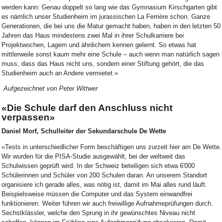
werden kann: Genau doppelt so lang wie das Gymnasium Kirschgarten gibt
es nämlich unser Studienheim im jurassischen La Ferrière schon. Ganze
Generationen, die bei uns die Matur gemacht haben, haben in den letzten 50
Jahren das Haus mindestens zwei Mal in ihrer Schulkarriere bei
Projektwochen, Lagern und ähnlichem kennen gelernt. So etwas hat
mittlerweile sonst kaum mehr eine Schule – auch wenn man natürlich sagen
muss, dass das Haus nicht uns, sondern einer Stiftung gehört, die das
Studienheim auch an Andere vermietet.»
Aufgezeichnet von Peter Wittwer
«Die Schule darf den Anschluss nicht
verpassen»
Daniel Morf, Schulleiter der Sekundarschule De Wette
«Tests in unterschiedlicher Form beschäftigen uns zurzeit hier am De Wette.
Wir wurden für die PISA-Studie ausgewählt, bei der weltweit das
Schulwissen geprüft wird. In der Schweiz beteiligen sich etwa 6'000
Schülerinnen und Schüler von 200 Schulen daran. An unserem Standort
organisiere ich gerade alles, was nötig ist, damit im Mai alles rund läuft.
Beispielsweise müssen die Computer und das System einwandfrei
funktionieren. Weiter führen wir auch freiwillige Aufnahmeprüfungen durch.
Sechstklässler, welche den Sprung in ihr gewünschtes Niveau nicht