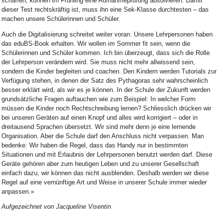
schaffen, können im Frühling eine Aufnahmeprüfung absolvieren. Damit
dieser Test rechtskräftig ist, muss ihn eine Sek-Klasse durchtesten – das
machen unsere Schülerinnen und Schüler.
Auch die Digitalisierung schreitet weiter voran: Unsere Lehrpersonen haben
das eduBS-Book erhalten. Wir wollen im Sommer fit sein, wenn die
Schülerinnen und Schüler kommen. Ich bin überzeugt, dass sich die Rolle
der Lehrperson verändern wird. Sie muss nicht mehr allwissend sein,
sondern die Kinder begleiten und coachen. Den Kindern werden Tutorials zur
Verfügung stehen, in denen der Satz des Pythagoras sehr wahrscheinlich
besser erklärt wird, als wir es je können. In der Schule der Zukunft werden
grundsätzliche Fragen auftauchen wie zum Beispiel: In welcher Form
müssen die Kinder noch Rechtschreibung lernen? Schliesslich drücken wir
bei unseren Geräten auf einen Knopf und alles wird korrigiert – oder in
dreitausend Sprachen übersetzt. Wir sind mehr denn je eine lernende
Organisation. Aber die Schule darf den Anschluss nicht verpassen. Man
bedenke: Wir haben die Regel, dass das Handy nur in bestimmten
Situationen und mit Erlaubnis der Lehrpersonen benutzt werden darf. Diese
Geräte gehören aber zum heutigen Leben und zu unserer Gesellschaft
einfach dazu, wir können das nicht ausblenden. Deshalb werden wir diese
Regel auf eine vernünftige Art und Weise in unserer Schule immer wieder
anpassen.»
Aufgezeichnet von Jacqueline Visentin