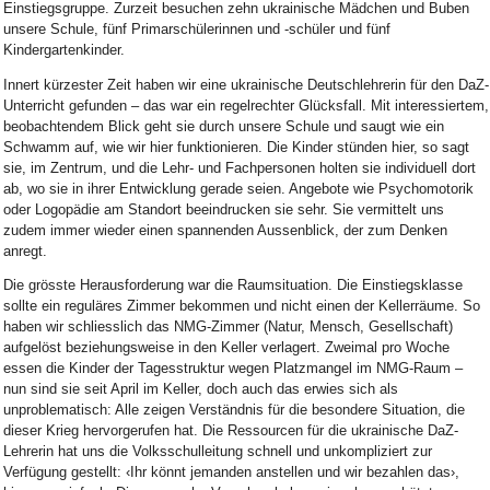
Einstiegsgruppe. Zurzeit besuchen zehn ukrainische Mädchen und Buben
unsere Schule, fünf Primarschülerinnen und -schüler und fünf
Kindergartenkinder.
Innert kürzester Zeit haben wir eine ukrainische Deutschlehrerin für den DaZ-
Unterricht gefunden – das war ein regelrechter Glücksfall. Mit interessiertem,
beobachtendem Blick geht sie durch unsere Schule und saugt wie ein
Schwamm auf, wie wir hier funktionieren. Die Kinder stünden hier, so sagt
sie, im Zentrum, und die Lehr- und Fachpersonen holten sie individuell dort
ab, wo sie in ihrer Entwicklung gerade seien. Angebote wie Psychomotorik
oder Logopädie am Standort beeindrucken sie sehr. Sie vermittelt uns
zudem immer wieder einen spannenden Aussenblick, der zum Denken
anregt.
Die grösste Herausforderung war die Raumsituation. Die Einstiegsklasse
sollte ein reguläres Zimmer bekommen und nicht einen der Kellerräume. So
haben wir schliesslich das NMG-Zimmer (Natur, Mensch, Gesellschaft)
aufgelöst beziehungsweise in den Keller verlagert. Zweimal pro Woche
essen die Kinder der Tagesstruktur wegen Platzmangel im NMG-Raum –
nun sind sie seit April im Keller, doch auch das erwies sich als
unproblematisch: Alle zeigen Verständnis für die besondere Situation, die
dieser Krieg hervorgerufen hat. Die Ressourcen für die ukrainische DaZ-
Lehrerin hat uns die Volksschulleitung schnell und unkompliziert zur
Verfügung gestellt: ‹Ihr könnt jemanden anstellen und wir bezahlen das›,