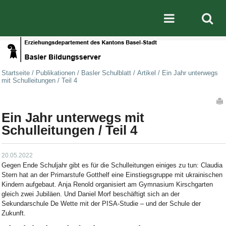
Direkt zum Inhalt
|
Direkt zur Navigation
Mobile nav
Startseite
/
Publikationen
/
Basler Schulblatt
/
Artikel
/
Ein Jahr unterwegs
mit Schulleitungen / Teil 4
Artikelaktionen
Ein Jahr unterwegs mit
Schulleitungen / Teil 4
20.05.2022
Gegen Ende Schuljahr gibt es für die Schulleitungen einiges zu tun: Claudia
Stern hat an der Primarstufe Gotthelf eine Einstiegsgruppe mit ukrainischen
Kindern aufgebaut. Anja Renold organisiert am Gymnasium Kirschgarten
gleich zwei Jubiläen. Und Daniel Morf beschäftigt sich an der
Sekundarschule De Wette mit der PISA-Studie – und der Schule der
Zukunft.