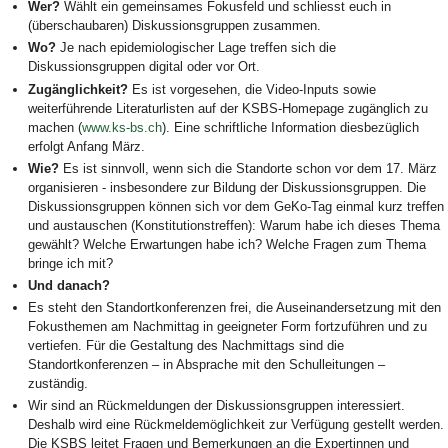
Wer?
Wählt ein gemeinsames Fokusfeld und schliesst euch in
(überschaubaren) Diskussionsgruppen zusammen.
Wo?
Je nach epidemiologischer Lage treffen sich die
Diskussionsgruppen digital oder vor Ort.
Zugänglichkeit?
Es ist vorgesehen, die Video-Inputs sowie
weiterführende Literaturlisten auf der KSBS-Homepage zugänglich zu
machen (
www.ks-bs.ch
). Eine schriftliche Information diesbezüglich
erfolgt Anfang März.
Wie?
Es ist sinnvoll, wenn sich die Standorte schon vor dem 17. März
organisieren - insbesondere zur Bildung der Diskussionsgruppen. Die
Diskussionsgruppen können sich vor dem GeKo-Tag einmal kurz treffen
und austauschen (Konstitutionstreffen): Warum habe ich dieses Thema
gewählt? Welche Erwartungen habe ich? Welche Fragen zum Thema
bringe ich mit?
Und danach?
Es steht den Standortkonferenzen frei, die Auseinandersetzung mit den
Fokusthemen am Nachmittag in geeigneter Form fortzuführen und zu
vertiefen. Für die Gestaltung des Nachmittags sind die
Standortkonferenzen – in Absprache mit den Schulleitungen –
zuständig.
Wir sind an Rückmeldungen der Diskussionsgruppen interessiert.
Deshalb wird eine Rückmeldemöglichkeit zur Verfügung gestellt werden.
Die KSBS leitet Fragen und Bemerkungen an die Expertinnen und