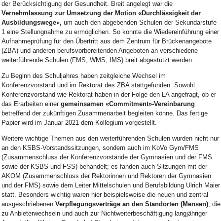
der Berücksichtigung der Gesundheit. Breit angelegt war die
Vernehmlassung zur Umsetzung der Motion «Durchlässigkeit der
Ausbildungswege»,
um auch den abgebenden Schulen der Sekundarstufe
1 eine Stellungnahme zu ermöglichen. So konnte die Wiedereinführung einer
Aufnahmeprüfung für den Übertritt aus dem Zentrum für Brückenangebote
(ZBA) und anderen berufsvorbereitenden Angeboten an verschiedene
weiterführende Schulen (FMS, WMS, IMS) breit abgestützt werden.
Zu Beginn des Schuljahres haben zeitgleiche Wechsel im
Konferenzvorstand und im Rektorat des ZBA stattgefunden. Sowohl
Konferenzvorstand wie Rektorat haben in der Folge den LA angefragt, ob er
das Erarbeiten einer
gemeinsamen «Commitment»-Vereinbarung
betreffend der zukünftigen Zusammenarbeit begleiten könne. Das fertige
Papier wird im Januar 2021 dem Kollegium vorgestellt.
Weitere wichtige Themen aus den weiterführenden Schulen wurden nicht nur
an den KSBS-Vorstandssitzungen, sondern auch im KoVo Gym/FMS
(Zusammenschluss der Konferenzvorstände der Gymnasien und der FMS
sowie der KSBS und FSS) behandelt; es fanden auch Sitzungen mit der
AKOM (Zusammenschluss der Rektorinnen und Rektoren der Gymnasien
und der FMS) sowie dem Leiter Mittelschulen und Berufsbildung Ulrich Maier
statt. Besonders wichtig waren hier beispielsweise die neuen und zentral
ausgeschriebenen
Verpflegungsverträge an den Standorten (Mensen)
, die
zu Anbieterwechseln und auch zur Nichtweiterbeschäftigung langjähriger