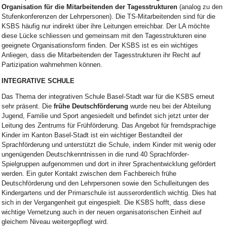
Organisation für die Mitarbeitenden
der Tagesstrukturen
(analog zu den
Stufenkonferenzen der Lehrpersonen). Die TS-Mitarbeitenden sind für die
KSBS häufig nur indirekt über ihre Leitungen erreichbar. Der LA möchte
diese Lücke schliessen und gemeinsam mit den Tagesstrukturen eine
geeignete Organisationsform finden. Der KSBS ist es ein wichtiges
Anliegen, dass die Mitarbeitenden der Tagesstrukturen ihr Recht auf
Partizipation wahrnehmen können.
INTEGRATIVE SCHULE
Das Thema der integrativen Schule Basel-Stadt war für die KSBS erneut
sehr präsent. Die
frühe Deutschförderung
wurde neu bei der Abteilung
Jugend, Familie und Sport angesiedelt und befindet sich jetzt unter der
Leitung des Zentrums für Frühförderung. Das Angebot für fremdsprachige
Kinder im Kanton Basel-Stadt ist ein wichtiger Bestandteil der
Sprachförderung und unterstützt die Schule, indem Kinder mit wenig oder
ungenügenden Deutschkenntnissen in die rund 40 Sprachförder-
Spielgruppen aufgenommen und dort in ihrer Sprachentwicklung gefördert
werden. Ein guter Kontakt zwischen dem Fachbereich frühe
Deutschförderung und den Lehrpersonen sowie den Schulleitungen des
Kindergartens und der Primarschule ist ausserordentlich wichtig. Dies hat
sich in der Vergangenheit gut eingespielt. Die KSBS hofft, dass diese
wichtige Vernetzung auch in der neuen organisatorischen Einheit auf
gleichem Niveau weitergepflegt wird.