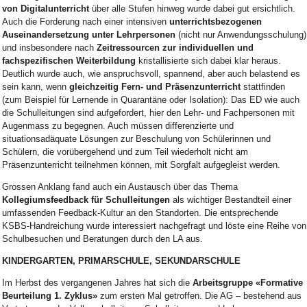
von Digitalunterricht
über alle Stufen hinweg wurde dabei gut ersichtlich.
Auch die Forderung nach einer intensiven
unterrichtsbezogenen
Auseinandersetzung unter Lehrpersonen
(nicht nur Anwendungsschulung)
und insbesondere nach
Zeitressourcen zur individuellen und
fachspezifischen Weiterbildung
kristallisierte sich dabei klar heraus.
Deutlich wurde auch, wie anspruchsvoll, spannend, aber auch belastend es
sein kann, wenn
gleichzeitig Fern- und Präsenzunterricht
stattfinden
(zum Beispiel für Lernende in Quarantäne oder Isolation): Das ED wie auch
die Schulleitungen sind aufgefordert, hier den Lehr- und Fachpersonen mit
Augenmass zu begegnen. Auch müssen differenzierte und
situationsadäquate Lösungen zur Beschulung von Schülerinnen und
Schülern, die vorübergehend und zum Teil wiederholt nicht am
Präsenzunterricht teilnehmen können, mit Sorgfalt aufgegleist werden.
Grossen Anklang fand auch ein Austausch über das Thema
Kollegiumsfeedback für Schulleitungen
als wichtiger Bestandteil einer
umfassenden Feedback-Kultur an den Standorten. Die entsprechende
KSBS-Handreichung wurde interessiert nachgefragt und löste eine Reihe von
Schulbesuchen und Beratungen durch den LA aus.
KINDERGARTEN, PRIMARSCHULE, SEKUNDARSCHULE
Im Herbst des vergangenen Jahres hat sich die
Arbeitsgruppe «Formative
Beurteilung 1. Zyklus»
zum ersten Mal getroffen. Die AG – bestehend aus