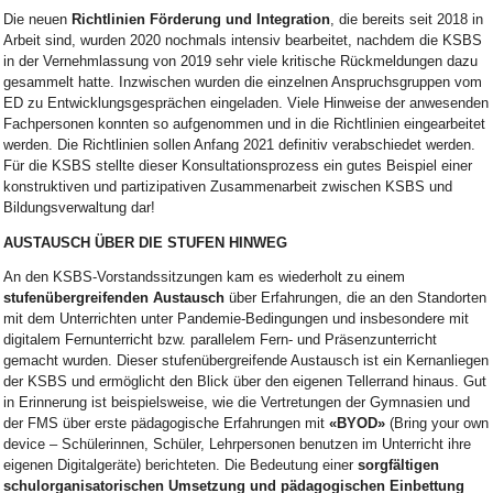
Die neuen
Richtlinien Förderung und Integration
, die bereits seit 2018 in
Arbeit sind, wurden 2020 nochmals intensiv bearbeitet, nachdem die KSBS
in der Vernehmlassung von 2019 sehr viele kritische Rückmeldungen dazu
gesammelt hatte. Inzwischen wurden die einzelnen Anspruchsgruppen vom
ED zu Entwicklungsgesprächen eingeladen. Viele Hinweise der anwesenden
Fachpersonen konnten so aufgenommen und in die Richtlinien eingearbeitet
werden. Die Richtlinien sollen Anfang 2021 definitiv verabschiedet werden.
Für die KSBS stellte dieser Konsultationsprozess ein gutes Beispiel einer
konstruktiven und partizipativen Zusammenarbeit zwischen KSBS und
Bildungsverwaltung dar!
AUSTAUSCH ÜBER DIE STUFEN HINWEG
An den KSBS-Vorstandssitzungen kam es wiederholt zu einem
stufenübergreifenden Austausch
über Erfahrungen, die an den Standorten
mit dem Unterrichten unter Pandemie-Bedingungen und insbesondere mit
digitalem Fernunterricht bzw. parallelem Fern- und Präsenzunterricht
gemacht wurden. Dieser stufenübergreifende Austausch ist ein Kernanliegen
der KSBS und ermöglicht den Blick über den eigenen Tellerrand hinaus. Gut
in Erinnerung ist beispielsweise, wie die Vertretungen der Gymnasien und
der FMS über erste pädagogische Erfahrungen mit
«BYOD»
(Bring your own
device – Schülerinnen, Schüler, Lehrpersonen benutzen im Unterricht ihre
eigenen Digitalgeräte) berichteten. Die Bedeutung einer
sorgfältigen
schulorganisatorischen Umsetzung und pädagogischen Einbettung