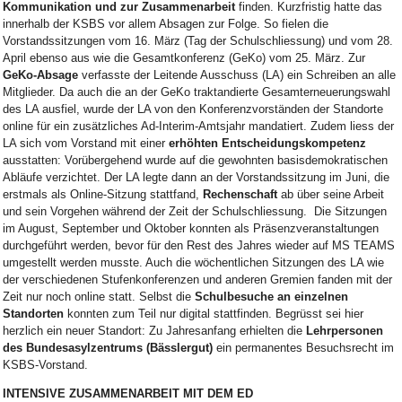
Kommunikation und zur Zusammenarbeit
finden. Kurzfristig hatte das
innerhalb der KSBS vor allem Absagen zur Folge. So fielen die
Vorstandssitzungen vom 16. März (Tag der Schulschliessung) und vom 28.
April ebenso aus wie die Gesamtkonferenz (GeKo) vom 25. März. Zur
GeKo-Absage
verfasste der Leitende Ausschuss (LA) ein Schreiben an alle
Mitglieder. Da auch die an der GeKo traktandierte Gesamterneuerungswahl
des LA ausfiel, wurde der LA von den Konferenzvorständen der Standorte
online für ein zusätzliches Ad-Interim-Amtsjahr mandatiert. Zudem liess der
LA sich vom Vorstand mit einer
erhöhten Entscheidungskompetenz
ausstatten: Vorübergehend wurde auf die gewohnten basisdemokratischen
Abläufe verzichtet. Der LA legte dann an der Vorstandssitzung im Juni, die
erstmals als Online-Sitzung stattfand,
Rechenschaft
ab über seine Arbeit
und sein Vorgehen während der Zeit der Schulschliessung. Die Sitzungen
im August, September und Oktober konnten als Präsenzveranstaltungen
durchgeführt werden, bevor für den Rest des Jahres wieder auf MS TEAMS
umgestellt werden musste. Auch die wöchentlichen Sitzungen des LA wie
der verschiedenen Stufenkonferenzen und anderen Gremien fanden mit der
Zeit nur noch online statt. Selbst die
Schulbesuche an einzelnen
Standorten
konnten zum Teil nur digital stattfinden. Begrüsst sei hier
herzlich ein neuer Standort: Zu Jahresanfang erhielten die
Lehrpersonen
des Bundesasylzentrums (Bässlergut)
ein permanentes Besuchsrecht im
KSBS-Vorstand.
INTENSIVE ZUSAMMENARBEIT MIT DEM ED