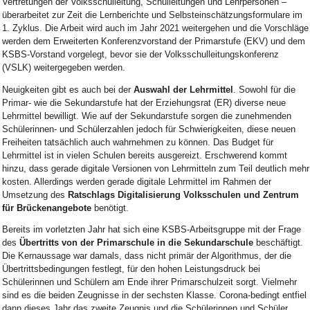
Vertretungen der Volksschulleitung, Schulleitungen und Lehrpersonen ­–
überarbeitet zur Zeit die Lernberichte und Selbsteinschätzungsformulare im
1. Zyklus. Die Arbeit wird auch im Jahr 2021 weitergehen und die Vorschläge
werden dem Erweiterten Konferenzvorstand der Primarstufe (EKV) und dem
KSBS-Vorstand vorgelegt, bevor sie der Volksschulleitungskonferenz
(VSLK) weitergegeben werden.
Neuigkeiten gibt es auch bei der
Auswahl der Lehrmittel
. Sowohl für die
Primar- wie die Sekundarstufe hat der Erziehungsrat (ER) diverse neue
Lehrmittel bewilligt. Wie auf der Sekundarstufe sorgen die zunehmenden
Schülerinnen- und Schülerzahlen jedoch für Schwierigkeiten, diese neuen
Freiheiten tatsächlich auch wahrnehmen zu können. Das Budget für
Lehrmittel ist in vielen Schulen bereits ausgereizt. Erschwerend kommt
hinzu, dass gerade digitale Versionen von Lehrmitteln zum Teil deutlich mehr
kosten. Allerdings werden gerade digitale Lehrmittel im Rahmen der
Umsetzung des
Ratschlags Digitalisierung Volksschulen und Zentrum
für Brückenangebote
benötigt.
Bereits im vorletzten Jahr hat sich eine KSBS-Arbeitsgruppe mit der Frage
des
Übertritts von der Primarschule in die Sekundarschule
beschäftigt.
Die Kernaussage war damals, dass nicht primär der Algorithmus, der die
Übertrittsbedingungen festlegt, für den hohen Leistungsdruck bei
Schülerinnen und Schülern am Ende ihrer Primarschulzeit sorgt. Vielmehr
sind es die beiden Zeugnisse in der sechsten Klasse. Corona-bedingt entfiel
dann dieses Jahr das zweite Zeugnis und die Schülerinnen und Schüler