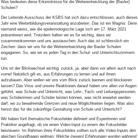
Was bedeuten diese Erkenntnisse für die Weiterentwicklung der (Basler)
Schulen?
Der Leitende Ausschuss der KSBS hat sich dazu entschlossen, auch dieses
Jahr eine Weiterbildungsveranstaltung anzubieten. Das ist ein Wagnis: Denn
niemand weiss, wie die epidemiologische Lage sich am 17. März 2021
präsentieren wird. Trotzdem halten wir es für wichtig, dass wir
zusammenkommen und uns austauschen. Auch das ist schliesslich ein
Zeichen: dass wir uns für die Weiterentwicklung der Basler Schulen
engagieren. So, wie wir es jeden Tag in den Schul- und Unterrichtszimmern
tun.
Uns ist der Blickwechsel wichtig: zurück, ja, aber dann vor allem auch nach
vorne! Natürlich gilt es, aus Erfahrungen zu lernen und auf ihnen
aufzubauen. Aber wollen wir uns vom Blick zurück bannen und blockieren
lassen? Das Virus und unsere Reaktionen darauf haben uns allen vor Augen
geführt, was Schule und Unterricht, was Lehr-, Fach- und Leitungspersonen,
was Schülerinnen und Schüler leisten können, was nicht erwartet werden
darf, wo zu bewahrende Grenzen und neue Möglichkeiten liegen. Was also
heisst das für die zukünftige Gestaltung von Schule und Unterricht?
Wir haben fünf thematische Fokusfelder definiert und Expertinnen und
Praktiker angefragt, ob sie einen Video-Input zu einem der Fokusfelder
beisteuern. Im Rahmen ihres Fokusfeldes sollten sich alle Video-Inputs den
gleichen Grundfragen widmen:
Welche (neuen) Erfahrungen wurden während