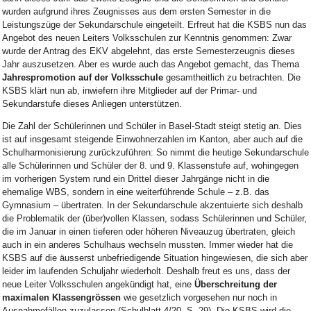
wurden aufgrund ihres Zeugnisses aus dem ersten Semester in die
Leistungszüge der Sekundarschule eingeteilt. Erfreut hat die KSBS nun das
Angebot des neuen Leiters Volksschulen zur Kenntnis genommen: Zwar
wurde der Antrag des EKV abgelehnt, das erste Semesterzeugnis dieses
Jahr auszusetzen. Aber es wurde auch das Angebot gemacht, das Thema
Jahrespromotion auf der Volksschule
gesamtheitlich zu betrachten. Die
KSBS klärt nun ab, inwiefern ihre Mitglieder auf der Primar- und
Sekundarstufe dieses Anliegen unterstützen.
Die Zahl der Schülerinnen und Schüler in Basel-Stadt steigt stetig an. Dies
ist auf insgesamt steigende Einwohnerzahlen im Kanton, aber auch auf die
Schulharmonisierung zurückzuführen: So nimmt die heutige Sekundarschule
alle Schülerinnen und Schüler der 8. und 9. Klassenstufe auf, wohingegen
im vorherigen System rund ein Drittel dieser Jahrgänge nicht in die
ehemalige WBS, sondern in eine weiterführende Schule – z.B. das
Gymnasium – übertraten. In der Sekundarschule akzentuierte sich deshalb
die Problematik der (über)vollen Klassen, sodass Schülerinnen und Schüler,
die im Januar in einen tieferen oder höheren Niveauzug übertraten, gleich
auch in ein anderes Schulhaus wechseln mussten. Immer wieder hat die
KSBS auf die äusserst unbefriedigende Situation hingewiesen, die sich aber
leider im laufenden Schuljahr wiederholt. Deshalb freut es uns, dass der
neue Leiter Volksschulen angekündigt hat, eine
Überschreitung der
maximalen Klassengrössen
wie gesetzlich vorgesehen nur noch in
Ausnahmefällen zuzulassen (Schulblatt 4/20, S. 29). Die KSBS wird die