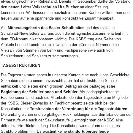
etwas ungewohnten - Ruhestand. Bereits im September durfte der Vorstand
den
neuen Leiter Volksschulen Urs Bucher
an einer Sitzung
kennenlernen. Wir heissen ihn herzlich in unserem Kanton willkommen und
freuen uns auf eine spannende und konstruktive Zusammenarbeit.
Als
Mitherausgeberin des Basler Schulblattes
und des digitalen
Schulblatt-Newsletters war uns auch die ertragreiche Zusammenarbeit mit
dem ED-Kommunikationsteam wichtig: Die KSBS trug eine Reihe von
Artikeln bei und konnte beispielsweise in der «Corona»-Nummer eine
Vielzahl von Stimmen von Lehr- und Fachpersonen wie auch von
Schülerinnen und Schülern zusammentragen.
TAGESSTRUKTUREN
Die Tagesstrukturen haben in unserem Kanton eine noch junge Geschichte.
Sie haben sich zu einem unverzichtbaren Teil der Institution Schule
entwickelt und leisten einen grossen Beitrag an die
pädagogische
Begleitung der Schülerinnen und Schüler
. Als pädagogisch tätige
Fachpersonen sind auch die Mitarbeitenden der Tagesstrukturen Mitglieder
der KSBS. Dieser Zuwachs an Fachkompetenz zeigte sich bei der
Konsultation zur
Totalrevision der Verordnung für die Tagesstrukturen
.
Die umfangreichen und sorgfältigen Rückmeldungen aus den Standorten der
Primarstufe wie auch der Sekundarstufe 1 ermöglichten der KSBS eine
differenzierte Rückmeldung. Die Konsultation wies auf ein ungelöstes
Strukturproblem hin: Es existiert keine
standortübergreifende