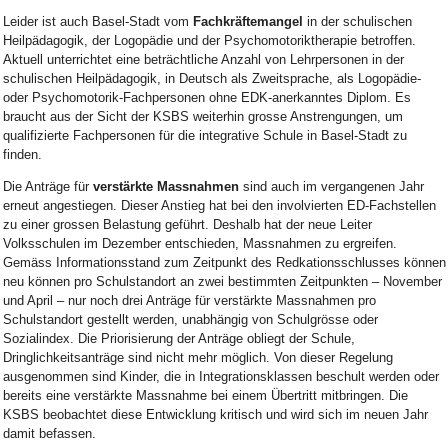
Leider ist auch Basel-Stadt vom
Fachkräftemangel
in der schulischen
Heilpädagogik, der Logopädie und der Psychomotoriktherapie betroffen.
Aktuell unterrichtet eine beträchtliche Anzahl von Lehrpersonen in der
schulischen Heilpädagogik, in Deutsch als Zweitsprache, als Logopädie-
oder Psychomotorik-Fachpersonen ohne EDK-anerkanntes Diplom. Es
braucht aus der Sicht der KSBS weiterhin grosse Anstrengungen, um
qualifizierte Fachpersonen für die integrative Schule in Basel-Stadt zu
finden.
Die Anträge für
verstärkte Massnahmen
sind auch im vergangenen Jahr
erneut angestiegen. Dieser Anstieg hat bei den involvierten ED-Fachstellen
zu einer grossen Belastung geführt. Deshalb hat der neue Leiter
Volksschulen im Dezember entschieden, Massnahmen zu ergreifen.
Gemäss Informationsstand zum Zeitpunkt des Redkationsschlusses können
neu können pro Schulstandort an zwei bestimmten Zeitpunkten – November
und April – nur noch drei Anträge für verstärkte Massnahmen pro
Schulstandort gestellt werden, unabhängig von Schulgrösse oder
Sozialindex. Die Priorisierung der Anträge obliegt der Schule,
Dringlichkeitsanträge sind nicht mehr möglich. Von dieser Regelung
ausgenommen sind Kinder, die in Integrationsklassen beschult werden oder
bereits eine verstärkte Massnahme bei einem Übertritt mitbringen. Die
KSBS beobachtet diese Entwicklung kritisch und wird sich im neuen Jahr
damit befassen.