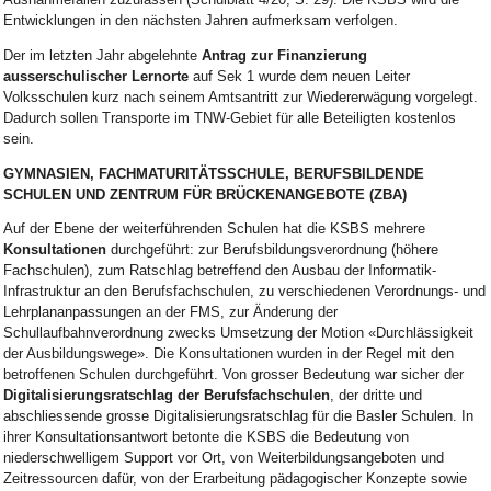
Entwicklungen in den nächsten Jahren aufmerksam verfolgen.
Der im letzten Jahr abgelehnte
Antrag zur Finanzierung
ausserschulischer Lernorte
auf Sek 1 wurde dem neuen Leiter
Volksschulen kurz nach seinem Amtsantritt zur Wiedererwägung vorgelegt.
Dadurch sollen Transporte im TNW-Gebiet für alle Beteiligten kostenlos
sein.
GYMNASIEN, FACHMATURITÄTSSCHULE, BERUFSBILDENDE
SCHULEN UND ZENTRUM FÜR BRÜCKENANGEBOTE (ZBA)
Auf der Ebene der weiterführenden Schulen hat die KSBS mehrere
Konsultationen
durchgeführt: zur Berufsbildungsverordnung (höhere
Fachschulen), zum Ratschlag betreffend den Ausbau der Informatik-
Infrastruktur an den Berufsfachschulen, zu verschiedenen Verordnungs- und
Lehrplananpassungen an der FMS, zur Änderung der
Schullaufbahnverordnung zwecks Umsetzung der Motion «Durchlässigkeit
der Ausbildungswege». Die Konsultationen wurden in der Regel mit den
betroffenen Schulen durchgeführt. Von grosser Bedeutung war sicher der
Digitalisierungsratschlag der Berufsfachschulen
, der dritte und
abschliessende grosse Digitalisierungsratschlag für die Basler Schulen. In
ihrer Konsultationsantwort betonte die KSBS die Bedeutung von
niederschwelligem Support vor Ort, von Weiterbildungsangeboten und
Zeitressourcen dafür, von der Erarbeitung pädagogischer Konzepte sowie