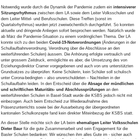
Notwendig wurde durch die Dynamik der Pandemie zudem ein
intensiverer
Sitzungsrhythmus
zwischen dem LA sowie dem Leiter Volksschulen und
dem Leiter Mittel- und Berufsschulen. Diese Treffen (sonst im
Quartalsrhythmus) wurden jetzt zweiwöchentlich durchgeführt. So konnten
aktuelle und dringende Anliegen sofort besprochen werden. Natürlich wurde
ab März die Pandemie-Situation zu einem vordringlichen Thema. Der LA
konnte sich zu den beiden
Covid-19-Notverordnungen
(Änderungen in der
Schullaufbahnverordnung, Verordnung über die Abschlüsse an den
weiterführenden Schulen) äussern. Die Anhörung erfolgte vertraulich und
unter grossem Zeitdruck, ermöglichte es aber, die Umsetzung des von
Erziehungsdirektor Cramer vorgegebenen und auch von uns unterstützten
Grundsatzes zu überprüfen: Keine Schülerin, kein Schüler soll schulisch
unter Corona-bedingten – also unverschuldeten – Nachteilen in der
Schullaufbahn leiden. In den Entscheid über die
Absage der mündlichen
und schriftlichen Maturitäts- und Abschlussprüfungen
an den
weiterführenden Schulen in Basel-Stadt wurde die KSBS jedoch nicht mit
einbezogen. Auch beim Entscheid zur Wiederaufnahme des
Präsenzunterrichts sowie bei der Ausarbeitung der übergeordneten
kantonalen Schulkonzepte fand kein direkter Miteinbezug der KSBS statt.
An dieser Stelle möchte sich der LA beim
ehemaligen Leiter Volksschulen
Dieter Baur
für die gute Zusammenarbeit und sein Engagement für die
Basler Schulen bedanken: Wir wünschen ihm alles Gute im
-
sicher auch