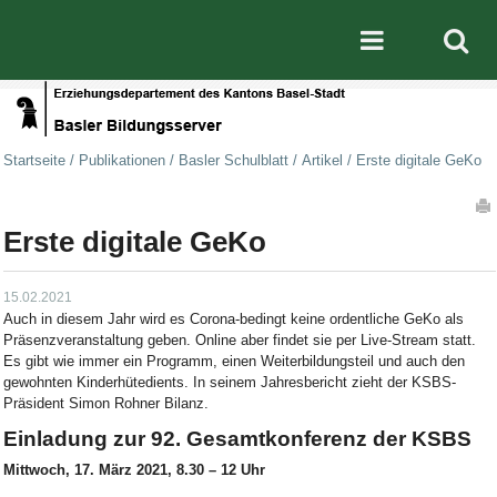
Direkt zum Inhalt
|
Direkt zur Navigation
Mobile nav
Startseite
/
Publikationen
/
Basler Schulblatt
/
Artikel
/
Erste digitale GeKo
Artikelaktionen
Erste digitale GeKo
15.02.2021
Auch in diesem Jahr wird es Corona-bedingt keine ordentliche GeKo als
Präsenzveranstaltung geben. Online aber findet sie per Live-Stream statt.
Es gibt wie immer ein Programm, einen Weiterbildungsteil und auch den
gewohnten Kinderhütedients. In seinem Jahresbericht zieht der KSBS-
Präsident Simon Rohner Bilanz.
Einladung zur 92. Gesamtkonferenz der KSBS
Mittwoch, 17. März 2021, 8.30 – 12 Uhr