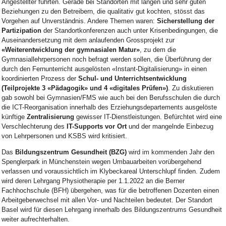
Angestellter führten. Gerade bei Standorten mit langen und sehr guten
Beziehungen zu den Betreibern, die qualitativ gut kochten, stösst das
Vorgehen auf Unverständnis. Andere Themen waren:
Sicherstellung der
Partizipation
der Standortkonferenzen auch unter Krisenbedingungen, die
Auseinandersetzung mit dem anlaufenden Grossprojekt zur
«Weiterentwicklung der gymnasialen Matur»
, zu dem die
Gymnasiallehrpersonen noch befragt werden sollen, die Überführung der
durch den Fernunterricht ausgelösten «Instant-Digitalisierung» in einen
koordinierten Prozess der
Schul- und Unterrichtsentwicklung
(Teilprojekte 3 «Pädagogik» und 4 «digitales Prüfen»)
. Zu diskutieren
gab sowohl bei Gymnasien/FMS wie auch bei den Berufsschulen die durch
die ICT-Reorganisation innerhalb des Erziehungsdepartements ausgelöste
künftige
Zentralisierung
gewisser IT-Dienstleistungen. Befürchtet wird eine
Verschlechterung des
IT-Supports vor Ort
und der mangelnde Einbezug
von Lehrpersonen und KSBS wird kritisiert.
Das
Bildungszentrum Gesundheit (BZG)
wird im kommenden Jahr den
Spenglerpark in Münchenstein wegen Umbauarbeiten vorübergehend
verlassen und voraussichtlich im Klybeckareal Unterschlupf finden. Zudem
wird deren Lehrgang Physiotherapie per 1.1.2022 an die Berner
Fachhochschule (BFH) übergehen, was für die betroffenen Dozenten einen
Arbeitgeberwechsel mit allen Vor- und Nachteilen bedeutet. Der Standort
Basel wird für diesen Lehrgang innerhalb des Bildungszentrums Gesundheit
weiter aufrechterhalten.