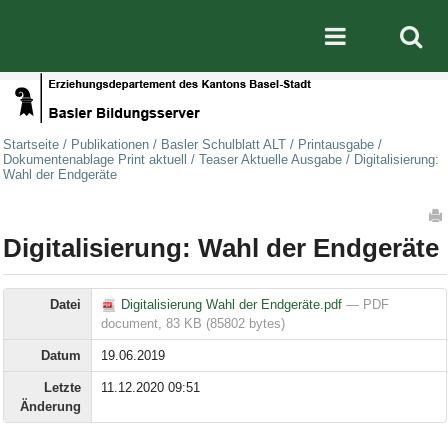
Direkt zum Inhalt
|
Direkt zur Navigation
Mobile nav
Startseite
/
Publikationen
/
Basler Schulblatt ALT
/
Printausgabe
/
Dokumentenablage Print aktuell
/
Teaser Aktuelle Ausgabe
/
Digitalisierung:
Wahl der Endgeräte
Artikelaktionen
Digitalisierung: Wahl der Endgeräte
Datei
Digitalisierung Wahl der Endgeräte.pdf
— PDF
document, 83 KB (85802 bytes)
Datum
19.06.2019
Letzte
11.12.2020 09:51
Änderung