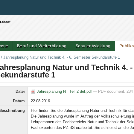
Benutzerspezifische Werkzeuge
Direkt zum Inhalt
|
Direkt zur Navigation
nste
Beruf und Weiterbildung
Schulentwicklung
Publik
/
Jahresplanung Natur und Technik 4. - 6. Semester Sekundarstufe 1
ahresplanung Natur und Technik 4. -
ekundarstufe 1
Datei
Jahresplanung NT Teil 2 def.pdf
— PDF document, 284 
Datum
22.08.2016
Beschreibung
Hier finden Sie die Jahresplanung Natur und Technik für da
Die Jahresplanung wurde im Auftrag der Volksschulleitung i
Lehrpersonen des Fachbereichs Natur und Technik der Seku
Fachexperten des PZ.BS erarbeitet. Sie schliesst an die Ja