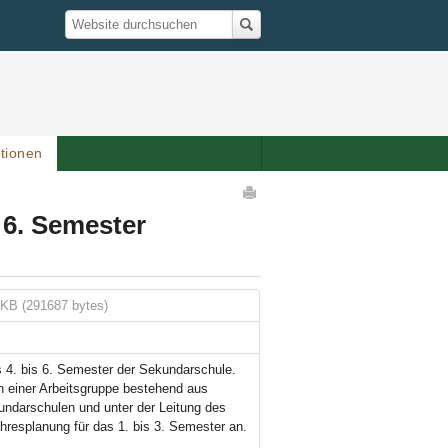
Suche
Website durchsuchen
ationen
Artikelaktionen
 6. Semester
KB (291687 bytes)
s 4. bis 6. Semester der Sekundarschule.
n einer Arbeitsgruppe bestehend aus
ndarschulen und unter der Leitung des
hresplanung für das 1. bis 3. Semester an.