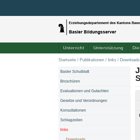
Unterricht
Unterstützung
Die
Startseite
/
Publikationen
/
links
/
Downloads
J
Basler Schulblatt
NAVIGATION
S
Broschüren
Evaluationen und Gutachten
Gesetze und Verordnungen
Konsultationen
Schlagzeilen
links
Downloads