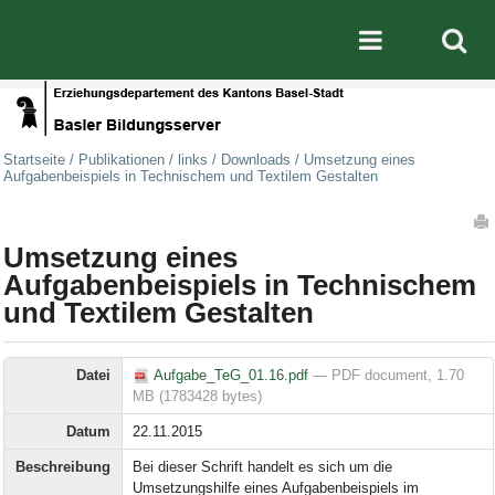
Direkt zum Inhalt
|
Direkt zur Navigation
Mobile nav
Startseite
/
Publikationen
/
links
/
Downloads
/
Umsetzung eines
Aufgabenbeispiels in Technischem und Textilem Gestalten
Artikelaktionen
Umsetzung eines
Aufgabenbeispiels in Technischem
und Textilem Gestalten
Datei
Aufgabe_TeG_01.16.pdf
— PDF document, 1.70
MB (1783428 bytes)
Datum
22.11.2015
Beschreibung
Bei dieser Schrift handelt es sich um die
Umsetzungshilfe eines Aufgabenbeispiels im