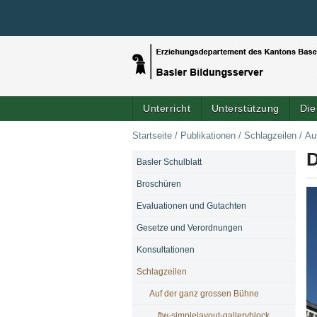
Unterricht
Unterstützung
Die
Startseite
/
Publikationen
/
Schlagzeilen
/
Au
D
Basler Schulblatt
NAVIGATION
Broschüren
Evaluationen und Gutachten
Gesetze und Verordnungen
Konsultationen
Schlagzeilen
Auf der ganz grossen Bühne
ftw-simplelayout-galleryblock