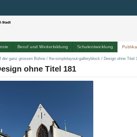
Benutzerspezifische Werkzeuge
Direkt zum Inhalt
|
Direkt zur Navigation
nste
Beruf und Weiterbildung
Schulentwicklung
Publik
f der ganz grossen Bühne
/
ftw-simplelayout-galleryblock
/
Design ohne Titel 
esign ohne Titel 181