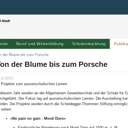
Benutzerspezifische Werkzeuge
Direkt zum Inhalt
|
Direkt zur Navigation
nste
Beruf und Weiterbildung
Schulentwicklung
Publik
n der Blume bis zum Porsche
on der Blume bis zum Porsche
.11.2023
 Projekte zum ausserschulischen Lernen
 diesem Jahr wurden an der Allgemeinen Gewerbeschule und der Schule für G
rchgeführt. Der Fokus lag auf ausserschulischem Lernen. Die Ausstellung k
rden. Die Projekte wurden durch die Scheidegger-Thommen Stiftung ermöglich
 sehen:
«No pain no gain - Monti Doro
»
Eindrückliche Wanderung nach Monti Doro auf 1500 m. ü. M.