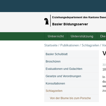
Unterricht
Unterstützung
Die
Startseite
/
Publikationen
/
Schlagzeilen
/
Vo
V
Basler Schulblatt
NAVIGATION
Broschüren
30
Evaluationen und Gutachten
18
Gesetze und Verordnungen
In
du
Konsultationen
we
zu
Schlagzeilen
Von der Blume bis zum Porsche