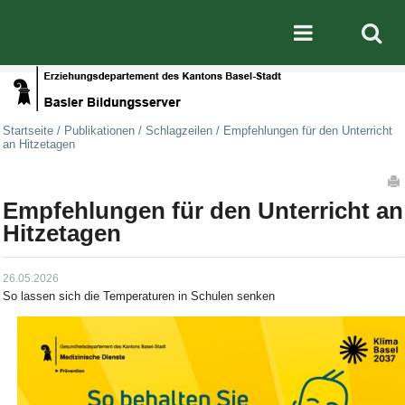
Direkt zum Inhalt
|
Direkt zur Navigation
Mobile nav
Startseite
/
Publikationen
/
Schlagzeilen
/
Empfehlungen für den Unterricht
an Hitzetagen
Artikelaktionen
Empfehlungen für den Unterricht an
Hitzetagen
26.05.2026
So lassen sich die Temperaturen in Schulen senken