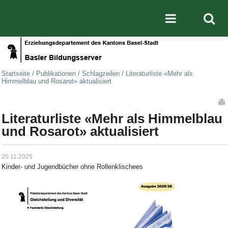
Direkt zum Inhalt
|
Direkt zur Navigation
Mobile nav
Startseite
/
Publikationen
/
Schlagzeilen
/
Literaturliste «Mehr als
Himmelblau und Rosarot» aktualisiert
Artikelaktionen
Literaturliste «Mehr als Himmelblau
und Rosarot» aktualisiert
25.11.2025
Kinder- und Jugendbücher ohne Rollenklischees