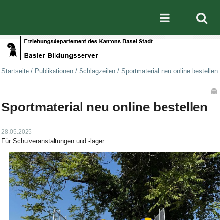
Direkt zum Inhalt
|
Direkt zur Navigation
Mobile nav
Startseite
/
Publikationen
/
Schlagzeilen
/
Sportmaterial neu online bestellen
Artikelaktionen
Sportmaterial neu online bestellen
28.05.2025
Für Schulveranstaltungen und -lager